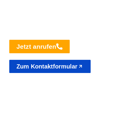
Reinigungsdienstleistungen. Tauchen Sie ein in die Welt
der Reinigung mit uns und entdecken Sie unsere
vielfältigen Services, die für Sauberkeit und Hygiene in
jeder Umgebung sorgen.
Jetzt anrufen
Zum Kontaktformular