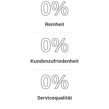
0
%
Reinheit
0
%
Kundenzufriedenheit
0
%
Servicequalität