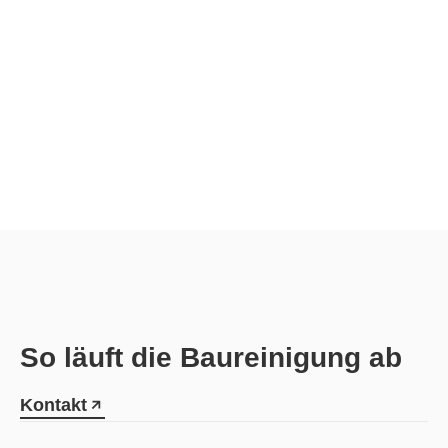
vor einer Objektübergabe oder vor der Wiedereröffnung
eines Betriebs sorgt eine professionelle Baureinigung
dafür, dass alle Bereiche sauber, gepflegt und nutzbar
sind.
So läuft die Baureinigung ab
Kontakt